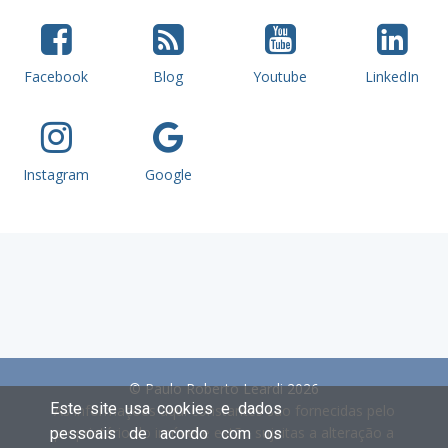
Facebook
Blog
Youtube
LinkedIn
Instagram
Google
© Paulo Roberto Leardi 2026
Este site usa cookies e dados
As informações aqui constantes são fornecidas pelo
proprietário do imóvel e estão sujeitas a alteração a
pessoais de acordo com os