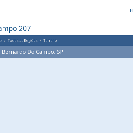
H
Campo 207
o
Todas as Regiões
Terreno
o Bernardo Do Campo, SP