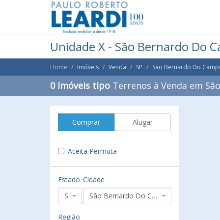
Unidade X - São Bernardo Do 
Home
Imóveis
Venda
SP
São Bernardo Do Camp
0 Imóveis tipo
Terrenos à Venda em Sã
Comprar
Alugar
Aceita Permuta
Estado
Cidade
SP
São Bernardo Do Campo
Região